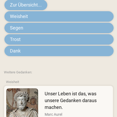
Zur Übersicht...
Weisheit
Segen
Trost
Dank
Weitere Gedanken:
Weisheit
Unser Leben ist das, was
unsere Gedanken daraus
machen.
Marc Aurel