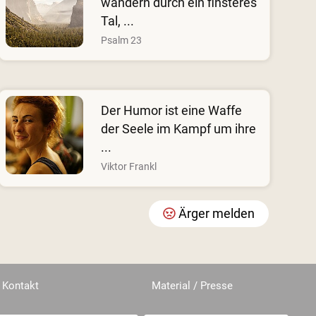
wandern durch ein finsteres
Tal, ...
Psalm 23
Der Humor ist eine Waffe
der Seele im Kampf um ihre
...
Viktor Frankl
Ärger melden
Kontakt
Material / Presse