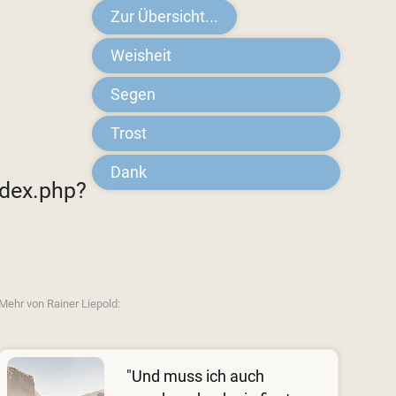
Zur Übersicht...
Weisheit
Segen
Trost
Dank
dex.php?
Mehr von Rainer Liepold:
"Und muss ich auch