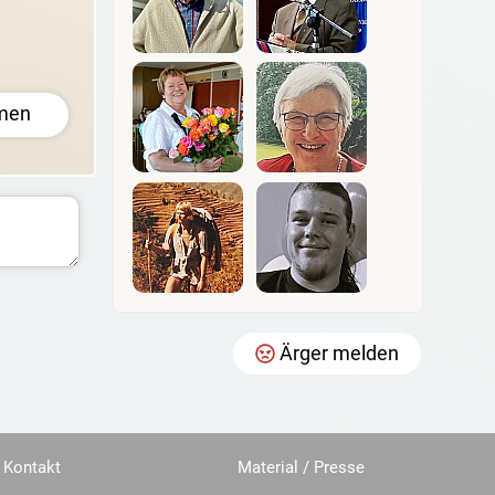
men
Ärger melden
Kontakt
Material / Presse