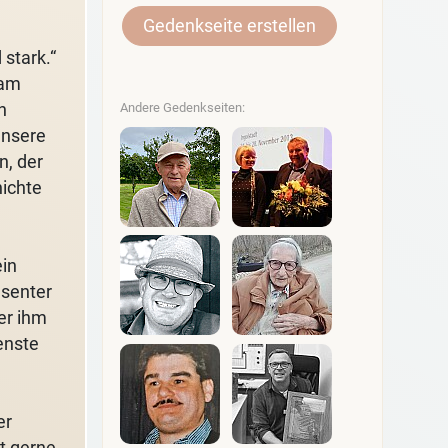
Gedenkseite erstellen
stark.“
sam
h
Andere Gedenkseiten:
unsere
n, der
ichte
ein
äsenter
er ihm
enste
er
at gerne