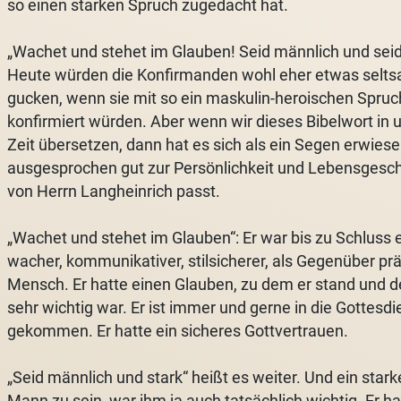
so einen starken Spruch zugedacht hat.
„Wachet und stehet im Glauben! Seid männlich und seid 
Heute würden die Konfirmanden wohl eher etwas selt
gucken, wenn sie mit so ein maskulin-heroischen Spruc
konfirmiert würden. Aber wenn wir dieses Bibelwort in 
Zeit übersetzen, dann hat es sich als ein Segen erwiese
ausgesprochen gut zur Persönlichkeit und Lebensgesch
von Herrn Langheinrich passt.
„Wachet und stehet im Glauben“: Er war bis zu Schluss 
wacher, kommunikativer, stilsicherer, als Gegenüber pr
Mensch. Er hatte einen Glauben, zu dem er stand und d
sehr wichtig war. Er ist immer und gerne in die Gottesdi
gekommen. Er hatte ein sicheres Gottvertrauen.
„Seid männlich und stark“ heißt es weiter. Und ein stark
Mann zu sein, war ihm ja auch tatsächlich wichtig. Er h