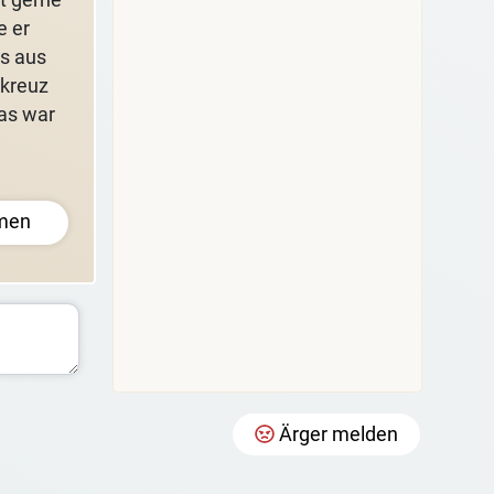
e er
Es aus
lkreuz
Das war
men
Ärger melden