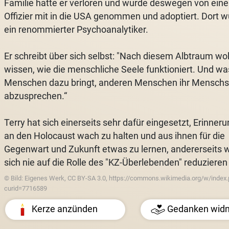
Familie hatte er verloren und wurde deswegen von ein
Offizier mit in die USA genommen und adoptiert. Dort w
ein renommierter Psychoanalytiker.
Er schreibt über sich selbst: "Nach diesem Albtraum wol
wissen, wie die menschliche Seele funktioniert. Und wa
Menschen dazu bringt, anderen Menschen ihr Menschs
abzusprechen.“
Terry hat sich einerseits sehr dafür eingesetzt, Erinner
an den Holocaust wach zu halten und aus ihnen für die
Gegenwart und Zukunft etwas zu lernen, andererseits w
sich nie auf die Rolle des "KZ-Überlebenden" reduzieren
© Bild: Eigenes Werk, CC BY-SA 3.0, https://commons.wikimedia.org/w/index
curid=7716589
Kerze anzünden
Gedanken wid