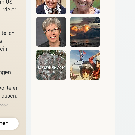
em US-
urde er
lte ich
s
ein
ungen
ollte er
 lassen.
.php?
men