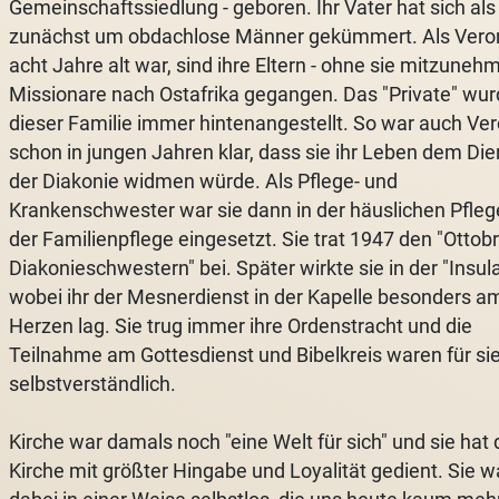
Gemeinschaftssiedlung - geboren. Ihr Vater hat sich als
zunächst um obdachlose Männer gekümmert. Als Vero
acht Jahre alt war, sind ihre Eltern - ohne sie mitzunehm
Missionare nach Ostafrika gegangen. Das "Private" wur
dieser Familie immer hintenangestellt. So war auch Ve
schon in jungen Jahren klar, dass sie ihr Leben dem Die
der Diakonie widmen würde. Als Pflege- und
Krankenschwester war sie dann in der häuslichen Pfleg
der Familienpflege eingesetzt. Sie trat 1947 den "Ottob
Diakonieschwestern" bei. Später wirkte sie in der "Insula
wobei ihr der Mesnerdienst in der Kapelle besonders a
Herzen lag. Sie trug immer ihre Ordenstracht und die
Teilnahme am Gottesdienst und Bibelkreis waren für sie 
selbstverständlich.
Kirche war damals noch "eine Welt für sich" und sie hat 
Kirche mit größter Hingabe und Loyalität gedient. Sie w