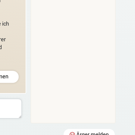
r
 ich
rer
d
men
Ärger melden