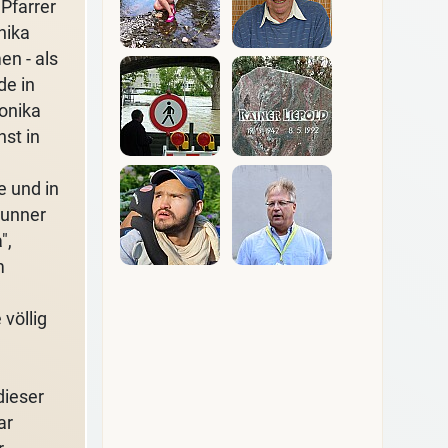
 Pfarrer
nika
en - als
de in
ronika
nst in
e und in
runner
",
m
völlig
dieser
ar