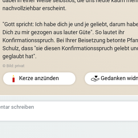
dabei in einer Weise selbstlos, die uns heute kaum meh
nachvollziehbar erscheint.
"Gott spricht: Ich habe dich je und je geliebt, darum habe
Dich zu mir gezogen aus lauter Güte". So lautet ihr
Konfirmationsspruch. Bei Ihrer Beisetzung betonte Pfar
Schulz, dass "sie diesen Konfirmationsspruch gelebt un
geglaubt hat".
© Bild: privat
Kerze anzünden
Gedanken wid