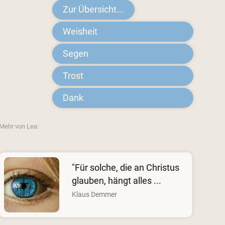
Zur Übersicht...
Weisheit
Segen
Trost
Dank
Mehr von Lea:
"Für solche, die an Christus
glauben, hängt alles ...
Klaus Demmer