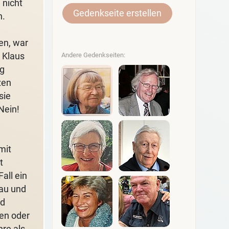
 nicht
Gedenkseite erstellen
n.
en, war
 Klaus
Andere Gedenkseiten:
ng
zen
sie
Nein!
mit
t
all ein
rau und
ld
en oder
re als,