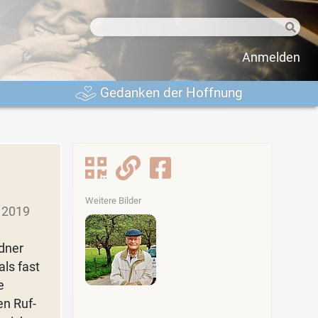
Anmelden
Gedanken der Hoffnung
Weitere Bilder
 2019
dner
ls fast
e
en Ruf-