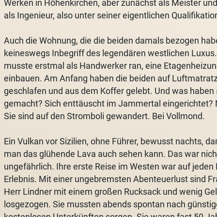
Werken in Höhenkirchen, aber zunächst als Meister und
als Ingenieur, also unter seiner eigentlichen Qualifikatio
Auch die Wohnung, die die beiden damals bezogen hab
keineswegs Inbegriff des legendären westlichen Luxus.
musste erstmal als Handwerker ran, eine Etagenheizu
einbauen. Am Anfang haben die beiden auf Luftmatrat
geschlafen und aus dem Koffer gelebt. Und was haben 
gemacht? Sich enttäuscht im Jammertal eingerichtet? 
Sie sind auf den Stromboli gewandert. Bei Vollmond.
Ein Vulkan vor Sizilien, ohne Führer, bewusst nachts, da
man das glühende Lava auch sehen kann. Das war nich
ungefährlich. Ihre erste Reise im Westen war auf jeden F
Erlebnis. Mit einer ungebremsten Abenteuerlust sind F
Herr Lindner mit einem großen Rucksack und wenig Ge
losgezogen. Sie mussten abends spontan nach günstig
kostenlosen Unterkünften sorgen. Sie waren fast 50 Jah