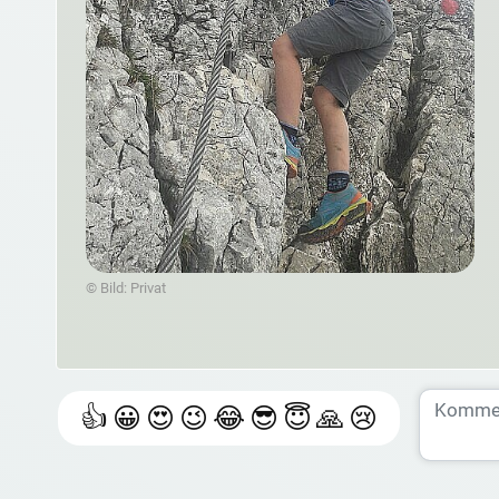
© Bild: Privat
👍
😀
😍
😉
😂
😎
😇
🙏
😢