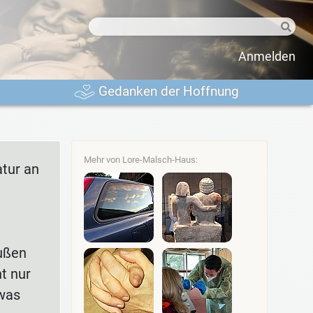
Anmelden
Gedanken der Hoffnung
Mehr von Lore-Malsch-Haus:
atur an
außen
t nur
twas