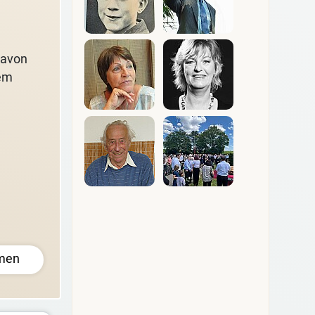
davon
dem
men