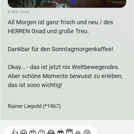
© Bild: Privat
All Morgen ist ganz frisch und neu / des
HERREN Gnad und große Treu.
Dankbar für den Sonntagmorgenkaffee!
Okay... - das ist jetzt nix Weltbewegendes.
Aber schöne Momente bewusst zu erleben,
das ist sooo wichtig!
Rainer Liepold (*1967)
👍
😀
😍
😉
😂
😎
😇
🙏
😢