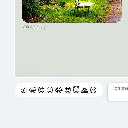
© Bild: Pixabay
👍
😀
😍
😉
😂
😎
😇
🙏
😢