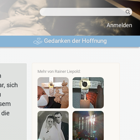
Anmelden
Gedanken der Hoffnung
Mehr von Rainer Liepold:
n
r, sich
u
esem
 die