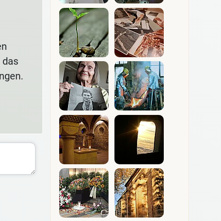
e
en
r das
ngen.