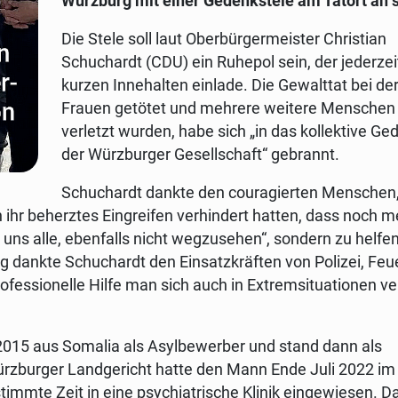
Würzburg mit einer Gedenkstele am Tatort an s
Die Stele soll laut Oberbürgermeister Christian
Schuchardt (CDU) ein Ruhepol sein, der jederze
kurzen Innehalten einlade. Die Gewalttat bei der
Frauen getötet und mehrere weitere Menschen
verletzt wurden, habe sich „in das kollektive Ge
der Würzburger Gesellschaft“ gebrannt.
Schuchardt dankte den couragierten Menschen,
ihr beherztes Eingreifen verhindert hatten, dass noch m
 uns alle, ebenfalls nicht wegzusehen“, sondern zu helfe
ig dankte Schuchardt den Einsatzkräften von Polizei, Fe
ofessionelle Hilfe man sich auch in Extremsituationen ve
m 2015 aus Somalia als Asylbewerber und stand dann als
ürzburger Landgericht hatte den Mann Ende Juli 2022 im
mmte Zeit in eine psychiatrische Klinik eingewiesen. D