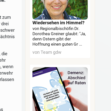
ie.
it zum
Wiedersehen im Himmel?
 drei
von Regionalbischöfin Dr.
 schwer
Dorothea Greiner glaubt: "Ja,
dächtnis
denn Ostern gibt der
Hoffnung einen guten Gr ...
von Team gdw
 die
ehr
n, wenn
uerwehr
rlassen
as